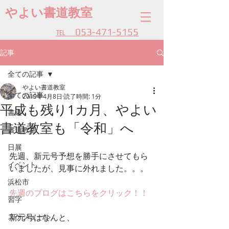
やよい書道教室
​℡ 053-471-5155
記事
全ての記事
やよい書道教室
全ての記事
2019年4月8日
読了時間: 1分
平成も残り1カ月、やよい
書道
書道教室も「令和」へ
書道教室
日展
先週、新元号予想を勝手にさせてもら
イベント
いましたが、見事に外れました。。。
浜松市
先週のブログはこちらをクリック！！
習字
スケジュール
新元号はなんと、