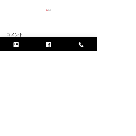
コメント
2026年7月の予定
2026年6月の予
コメントを追加…
​やよい書道教室は浜松市中区にある書道教室で
す。
​住所：
〒432-8002
静岡県浜松市中区富塚町
2132－75
習字 書道教室|浜松| やよい書道教室：浜松市中
区の書道教室
EMAIL -
chubushodou.yayoi
@gmail.com​
TEL -
053-471-5155