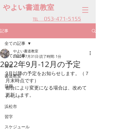
やよい書道教室
​℡ 053-471-5155
記事
全ての記事
やよい書道教室
全ての記事
2022年7月31日
読了時間: 1分
2022年9月-12月の予定
書道
9月以降の予定をお知らせします。（７
書道教室
月末時点です）
日展
都合により変更になる場合は、改めて
更新します。
イベント
浜松市
習字
スケジュール