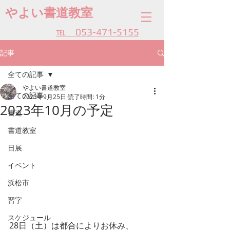
やよい書道教室
​℡ 053-471-5155
記事
全ての記事
やよい書道教室
全ての記事
2023年9月25日
読了時間: 1分
2023年10月の予定
書道
書道教室
日展
イベント
浜松市
習字
スケジュール
28日（土）は都合によりお休み、