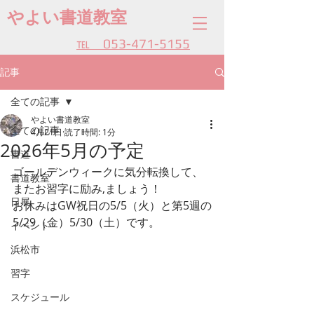
やよい書道教室
​℡ 053-471-5155
記事
全ての記事
やよい書道教室
全ての記事
4月21日
読了時間: 1分
2026年5月の予定
書道
ゴールデンウィークに気分転換して、
書道教室
またお習字に励み,ましょう！
日展
お休みはGW祝日の5/5（火）と第5週の
5/29（金）5/30（土）です。
イベント
浜松市
習字
スケジュール