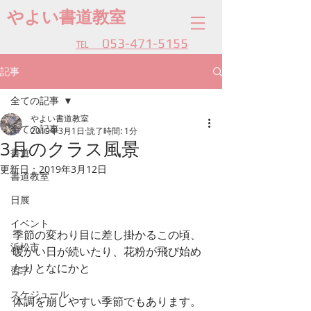
やよい書道教室
​℡ 053-471-5155
記事
全ての記事
やよい書道教室
全ての記事
2019年3月1日
読了時間: 1分
3月のクラス風景
書道
更新日：
2019年3月12日
書道教室
日展
イベント
季節の変わり目に差し掛かるこの頃、
浜松市
暖かい日が続いたり、花粉が飛び始め
たりとなにかと
習字
スケジュール
体調を崩しやすい季節でもあります。