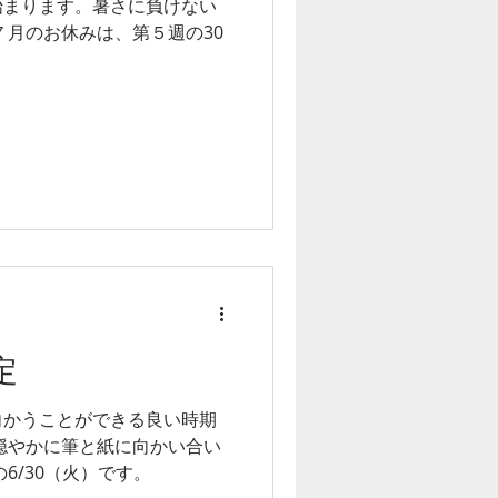
始まります。暑さに負けない
７月のお休みは、第５週の30
定
向かうことができる良い時期
穏やかに筆と紙に向かい合い
6/30（火）です。