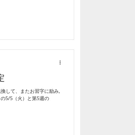
定
換して、またお習字に励み,
の5/5（火）と第5週の
。