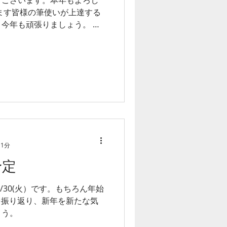
ます皆様の筆使いが上達する
今年も頑張りましょう。 新
室を開始します。 第五週のお
、30日（金）呉松教室、31
ご承知おきください。
 1分
予定
/30(火）です。もちろん年始
1年を振り返り、新年を新たな気
ょう。