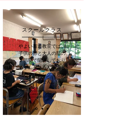
​スクールクラス
やよい書道教室では、
子供の部と大人の部の
２部制で開講しており
ます。もちろん子供と
同じタイミングでもか
まいません。
Learn More